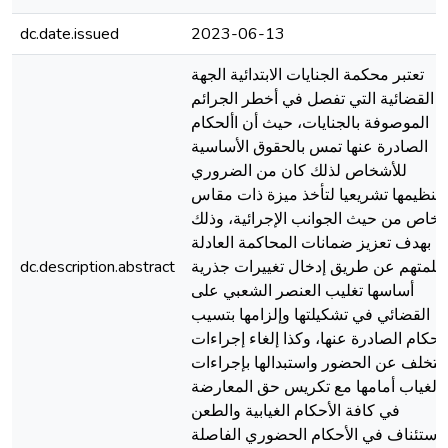
dc.date.issued
2023-06-13
تعتبر محكمة الجنايات الابتدائية الجهة
القضائية التي تفصل في أخطر الجرائم
الموصوفة بالجنايات، حيث أن األحكام
الصادرة عنها تمس بالحقوق الأساسية
للأشخاص لذلك كان من الضروري
تنظيمها تشريعيا لتأخذ ميزة ذات مقاس
خاص من حيث الجوانب الإجرائية، وذلك
بهدف تعزيز ضمانات المحاكمة العادلة
للمتهم عن طريق إدخال تغييرات جذرية
dc.description.abstract
أساسها تغليب العنصر الشعبي على
القضائي في تشكيلتها وإلزامها بتسيب
لأحكام الصادرة عنها، وكذا إلغاء إجراءات
التخلف عن الحضور واستبدالها بإجراءات
الغياب أمامها مع تكريس حق المعارضة
في كافة الأحكام الغيابية والطعن
الاستئناف في الأحكام الحضوري الفاصلة