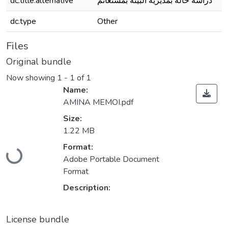
dc.title.alternative
دراسة حالة بمديرية البيئة بمستغانم
dc.type
Other
Files
Original bundle
Now showing
1 - 1 of 1
Name:
AMINA MEMOI.pdf
Size:
1.22 MB
Format:
Loading...
Adobe Portable Document
Format
Description:
License bundle