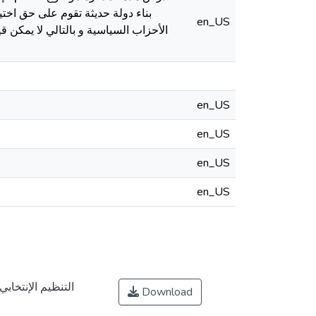
بناء دولة حدیثة تقوم على حق اخت
en_US
الأحزاب السیاسیة و بالتالي لا یمكن ق
en_US
en_US
en_US
en_US
Download