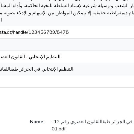
یار الشعب و وسیلة شرعیة لإسناد السلطة للنخبة الحاكمة، وأداة الم
یام دیمقراطية حقیقیة إلا بتمكین المواطن من الإسهام و الإدلاء بصوته
ا
-mosta.dz/handle/123456789/8478
التنظيم الإنتخابي ، القانون العضوي رقم 12-
التنظيم الإنتخابي في الجزائر طبقاللقانون
Name:
التنظيم الإنتخابي في الجزائر طبقاللقانون العضوي رقم 12-
01.pdf