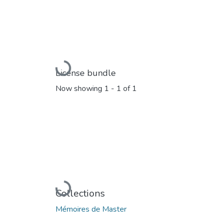
Loading...
License bundle
Now showing
1 - 1 of 1
Loading...
Collections
Mémoires de Master