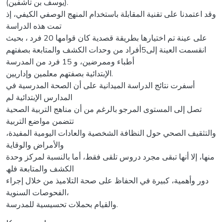
(یوسف بن تاشفین).
وقد اعتمدنا على تقنیة المقابلة باستخدام المنھج الوصفي الكیفي، إذ
تمت ھذه الدراسة
على عینة تم اختیارھا بطریقة قصدیة كان قوامھا 20 فرد ، بحیث
انقسمت العینة إلى5أفراد من وحدات الكشف والمتابعة بصفتھم
أطباء وممرضین، و 15 فرد من المدرسة
الإبتدائیة بصفتھم معلمین وإداریین.
أسفرت نتائج الدراسة المیدانیة على أن الصحة المدرسیة في
المدارس الإبتدائیة لم
تصل إلى المستوى المرجو بالرغم من أن مناھج التربیة الصحیة
تتضمن مواضع التربیة
والتثقیف الصحي حول النظافة الشخصیة والعادات الیومیة المفیدة،
والأمراض والوقایة
منھا، إلا أنھا تبقى مجرد دروس تلقى فقط، أما بالنسبة لمركز وحدة
الكشف والمتابعة فلھ
دور وأھمیة، كبیرة في الحفاظ على صحة التلامیذ من خلال إجراء
الفحوصات السنویة،
والقیام بحملات تحسیسیة للمدرسة.