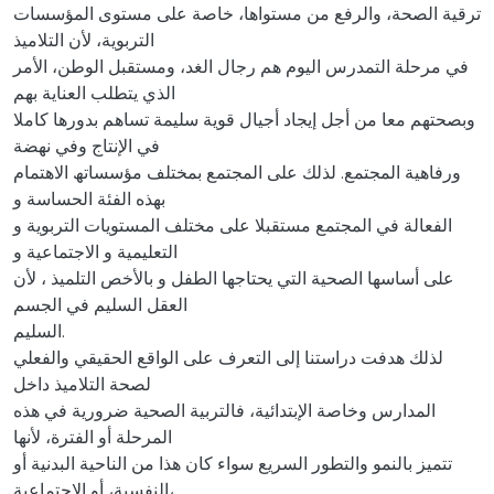
ترقیة الصحة، والرفع من مستواھا، خاصة على مستوى المؤسسات
التربویة، لأن التلامیذ
في مرحلة التمدرس الیوم ھم رجال الغد، ومستقبل الوطن، الأمر
الذي یتطلب العنایة بھم
وبصحتھم معا من أجل إیجاد أجیال قویة سلیمة تساھم بدورھا كاملا
في الإنتاج وفي نھضة
ورفاھیة المجتمع. لذلك على المجتمع بمختلف مؤسساتھ الاھتمام
بھذه الفئة الحساسة و
الفعالة في المجتمع مستقبلا على مختلف المستویات التربویة و
التعلیمیة و الاجتماعیة و
على أساسھا الصحیة التي یحتاجھا الطفل و بالأخص التلمیذ ، لأن
العقل السلیم في الجسم
السلیم.
لذلك ھدفت دراستنا إلى التعرف على الواقع الحقیقي والفعلي
لصحة التلامیذ داخل
المدارس وخاصة الإبتدائیة، فالتربیة الصحیة ضروریة في ھذه
المرحلة أو الفترة، لأنھا
تتمیز بالنمو والتطور السریع سواء كان ھذا من الناحیة البدنیة أو
النفسیة، أو الاجتماعیة،