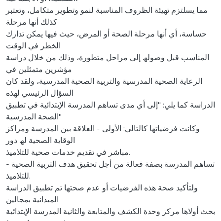
مما یسلتزم تھیئة الظروف المناسبة لنمو وتطویر متكامل، وتعتبر
كذلك أنھا مرحلة
حساسة، أي أنھا مرحلة الصحة أو المرض، حیث فیھا یمكن تدارك
الخطر في الوقت
المناسب قبل وصولھ إلى مراحل متطورة، وذلك من خلال دراسة
مؤشرین متمثلین في
الرعایة الصحیة المدرسیة والتربیة الصحیة المدرسیة، ولقد كان
السؤال الرئیسي لھذه
الدراسة كما یلي: ''إلى أي مدى تساھم المدرسة الإبتدائیة في تطبیق
الصحة المدرسیة''
وكانت فرضیاتھا كالتالي: الأولى - العلاقة بین المدرسة ومراكز
الوقایة الصحیة لھ دور
مباشر في تقدیم خدمات صحیة للتلامیذ.
- تساھم المدرسة بصفة فعالة من أجل تحقیق ھدف التربیة الصحیة
للتلامیذ.
ولتأكید صحة ھذه الفرضیات أو عدم صحتھا تم تطبیق الدراسة
المیدانیة بمجالین
بحث أولاھا مركز وحدة الكشف والمتابعة والثانیة المدرسة الإبتدائیة