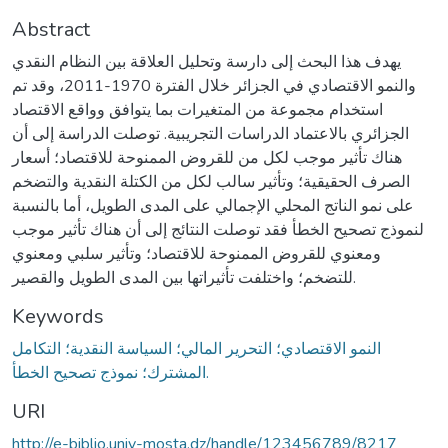
Abstract
يهدف هذا البحث إلى دارسة وتحليل العلاقة بين النظام النقدي
والنمو الاقتصادي في الجزائر خلال الفترة 1970-2011، وقد تم
استخدام مجموعة من المتغيرات بما يتوافق وواقع الاقتصاد
الجزائري بالاعتماد الدراسات التجريبية. توصلت الدراسة إلى أن
هناك تأثير موجب لكل من للقروض الممنوحة للاقتصاد؛ أسعار
الصرف الحقيقية؛ وتأثير سالب لكل من الكتلة النقدية والتضخم
على نمو الناتج المحلي الإجمالي على المدى الطويل، أما بالنسبة
لنموذج تصحيح الخطأ فقد توصلت النتائج إلى أن هناك تأثير موجب
ومعنوي للقروض الممنوحة للاقتصاد؛ وتأثير سلبي ومعنوي
للتضخم؛ واختلفت تأثيراتها بين المدى الطويل والقصير.
Keywords
النمو الاقتصادي؛ التحرير المالي؛ السياسة النقدية؛ التكامل
المشترك؛ نموذج تصحيح الخطأ.
URI
http://e-biblio.univ-mosta.dz/handle/123456789/8217