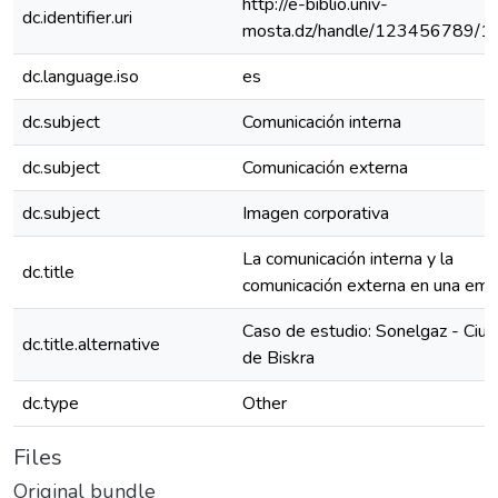
http://e-biblio.univ-
dc.identifier.uri
mosta.dz/handle/123456789/1
dc.language.iso
es
dc.subject
Comunicación interna
dc.subject
Comunicación externa
dc.subject
Imagen corporativa
La comunicación interna y la
dc.title
comunicación externa en una em
Caso de estudio: Sonelgaz - Ciu
dc.title.alternative
de Biskra
dc.type
Other
Files
Original bundle