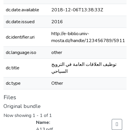
dc.date.available
2018-12-06T13:38:33Z
dc.date.issued
2016
http://e-biblio.univ-
dc.identifier.uri
mosta.dz/handle/123456789/5911
dc.language.iso
other
توظيف العلاقات العامة في الترويج
dc.title
السياحي
dc.type
Other
Files
Original bundle
Now showing
1 - 1 of 1
Name:
A13.pdf