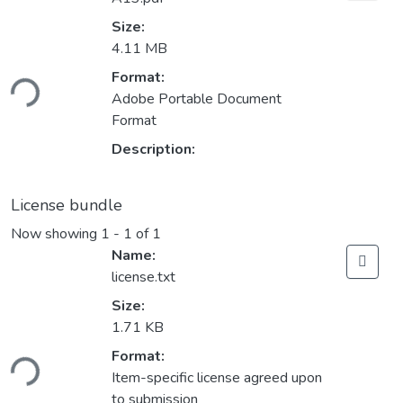
Size:
4.11 MB
Format:
ding...
Adobe Portable Document
Format
Description:
License bundle
Now showing
1 - 1 of 1
Name:
license.txt
Size:
1.71 KB
Format:
ding...
Item-specific license agreed upon
to submission