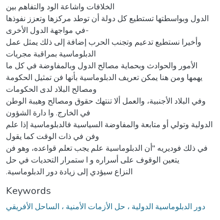
الخلافات واشاعة الود والتفاهم بین
الدول وبواسطتها تستطیع كل دولة أن توطد مركزها وتعزز نفوذها
في مواجهة الدول الأخرى-
وأخیرا نستطیع تدعیم وتجنب الحرب إضافة إلى ذلك یمثل عمل
الدبلوماسیة بمراقبة مجریات
الأمور والحوادث وبحمایة مصالح الدول وبالمفاوضة في كل ما
یهمها ومن هنا یمكن تعریف الدبلوماسیة بأنها فن تمثیل الحكومة
ومصالح البلاد لدى الحكومات
وفي البلاد الأجنبیة، والعمل ألا تنتهك حقوق ومصالح وهیبة الوطن
في الخارج. وا دارة الشؤون
الدولیة وتولي أو متابعة والمفاوضة السیاسیة فالدبلوماسیة إذا علم
وفن في ذات الوقت كما یقول
في ذلك فودیریه "أن الدبلوماسیة علم یجب تعلم قواعده، وهو فن
یتعین الوقوف على أسراره و ا ستمرار التحدیات في حل
.النزاع سیؤدي إلى زیادة دور الدبلوماسیة
Keywords
دور الدبلوماسية الدولية ، حل الأزمات الأمنية ، الساحل الأفريقي