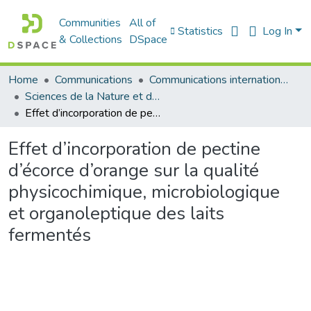
Communities
All of
Statistics
Log In
& Collections
DSpace
Home
Communications
Communications internationales (مداخلات دولية)
Sciences de la Nature et de la Vie - علوم الطبيعة و الحياة
Effet d’incorporation de pectine d’écorce d’orange sur la qualité physicochimique, microbiologique et organoleptique des laits fermentés
Effet d’incorporation de pectine
d’écorce d’orange sur la qualité
physicochimique, microbiologique
et organoleptique des laits
fermentés