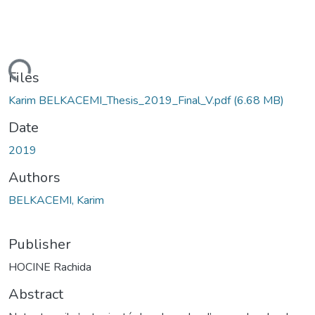
ding...
Files
Karim BELKACEMI_Thesis_2019_Final_V.pdf
(6.68 MB)
Date
2019
Authors
BELKACEMI, Karim
Publisher
HOCINE Rachida
Abstract