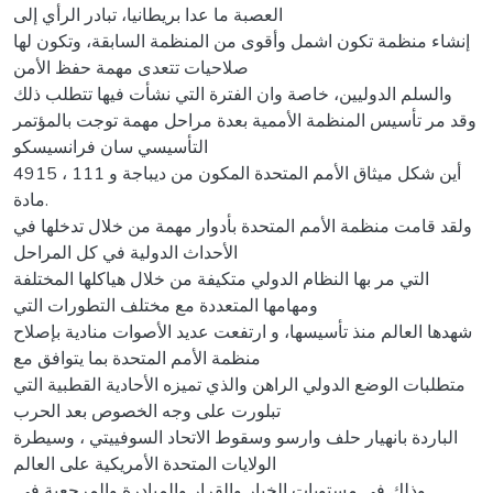
العصبة ما عدا بريطانيا، تبادر الرأي إلى
إنشاء منظمة تكون اشمل وأقوى من المنظمة السابقة، وتكون لها
صلاحيات تتعدى مهمة حفظ الأمن
والسلم الدوليين، خاصة وان الفترة التي نشأت فيها تتطلب ذلك
وقد مر تأسيس المنظمة الأممية بعدة مراحل مهمة توجت بالمؤتمر
التأسيسي سان فرانسيسكو
4915 ، أين شكل ميثاق الأمم المتحدة المكون من ديباجة و 111
مادة.
ولقد قامت منظمة الأمم المتحدة بأدوار مهمة من خلال تدخلها في
الأحداث الدولية في كل المراحل
التي مر بها النظام الدولي متكيفة من خلال هياكلها المختلفة
ومهامها المتعددة مع مختلف التطورات التي
شهدها العالم منذ تأسيسها، و ارتفعت عديد الأصوات منادية بإصلاح
منظمة الأمم المتحدة بما يتوافق مع
متطلبات الوضع الدولي الراهن والذي تميزه الأحادية القطبية التي
تبلورت على وجه الخصوص بعد الحرب
الباردة بانهيار حلف وارسو وسقوط الاتحاد السوفييتي ، وسيطرة
الولايات المتحدة الأمريكية على العالم
.وذلك في مستويات الخيار والقرار والمبادرة والمرجعية في