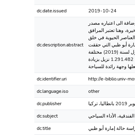
dc.date.issued
2019-10-24
إضافة الى اعتباره مصدر
ة، وهنا تعتبر المرافق
لعناصر الحيوية في خلق
مارة أبو ظبي التي حققت
dc.description.abstract
نموا ملحوظا في إنشاء المرافق الفندقة حيث بلغ عدد الفنادق الداخل حيز الخدمة بها 169 فندق في الثلاثي الأول لسنة (2019) مختلفة
التصنيف من بينها 53 فندق 5 نجوم و37 فندق 4 نجوم وبلغ إجمالي عدد النزلاء خلال الثلاثي الأول لسنة (2019) 1.291.482 نزيل بزيادة
dc.identifier.uri
http://e-biblio.univ
dc.language.iso
other
dc.publisher
dc.subject
dc.title