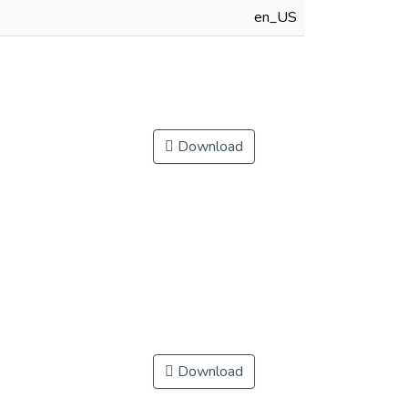
en_US
Download
Download