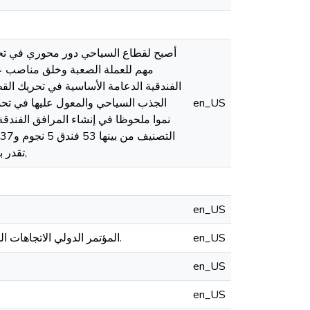
أصبح لقطاع السياحي دور محوري في تحقيق
مهم للعملة الصعبة وخلق مناصب عمل
الفندقية الدعامة الأساسية في تحريك ال
en_US
الجذب السياحي والمعول عليها في تحسي
تقدر بـ 5 % مقارنة بسنة (2018)، هذا ما أهلها الى تحسين أدائها السياحي وجعلها وجهة رائدة للسياحة,
en_US
en_US
المؤتمر الدولي الاتجاهات الحديثة في صناعة السياحة والاثار، الواقع والتحديات ايام 24 حتى 28 أكتوبر 2019 بانطاليا، تركيا.
en_US
en_US