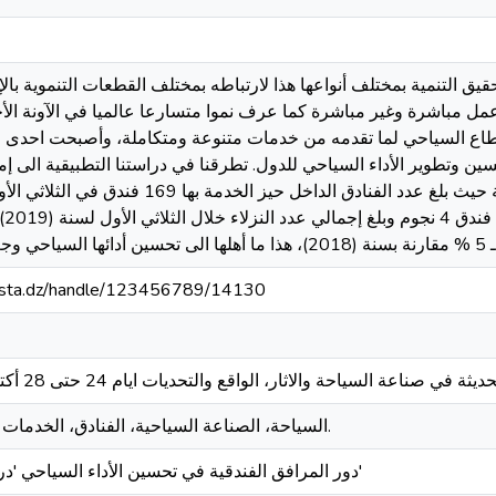
 التنمية بمختلف أنواعها هذا لارتباطه بمختلف القطعات التنموية بال
 مباشرة وغير مباشرة كما عرف نموا متسارعا عالميا في الآونة الأخير
قطاع السياحي لما تقدمه من خدمات متنوعة ومتكاملة، وأصبحت احدى ا
ن وتطوير الأداء السياحي للدول. تطرقنا في دراستنا التطبيقية الى إ
-mosta.dz/handle/123456789/14130
السياحة، الصناعة السياحية، الفنادق، الخدمات الفندقية، الأداء السياحي.
دور المرافق الفندقية في تحسين الأداء السياحي 'دراسة حالة إمارة أبو ظبي'