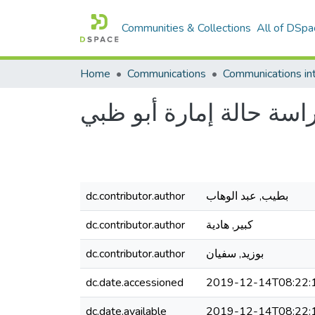
Communities & Collections
All of DSpa
Home
Communications
بطيب, عبد الوهاب
dc.contributor.author
كبير, هادية
dc.contributor.author
بوزيد, سفيان
dc.contributor.author
dc.date.accessioned
2019-12-14T08:22:
dc.date.available
2019-12-14T08:22: