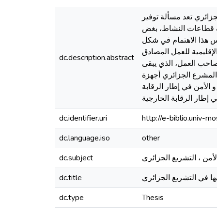
جزائري تعد مسألة توفير
تلف قطاعات النشاط، بغض
س هذا الاهتمام في شكل
الإقليمية للعمل المصادق
dc.description.abstract
صاحب العمل، الذي يبقى
 المشرع الجزائري أجهزة
و الأمن في إطار الرقابة
ي إطار الرقابة الخارجية
dc.identifier.uri
http://e-biblio.univ
dc.language.iso
other
لأمن ، التشريع الجزائري
dc.subject
ها في التشريع الجزائري
dc.title
dc.type
Thesis