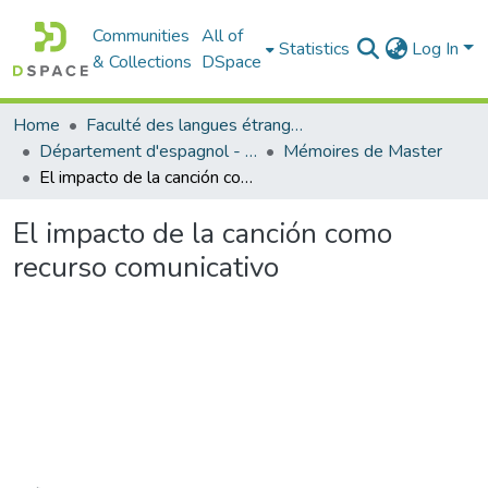
Communities
All of
Statistics
Log In
& Collections
DSpace
Home
Faculté des langues étrangères
Département d'espagnol - قسم اللفة الإسبانية
Mémoires de Master
El impacto de la canción como recurso comunicativo
El impacto de la canción como
recurso comunicativo
Loading...