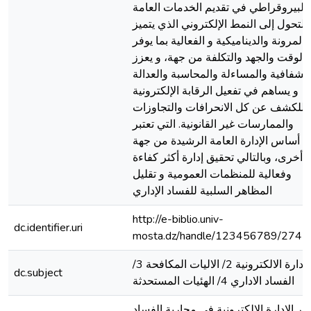
البيروقراطي في تقديم الخدمات العامة
التحول إلى النمط الإلكتروني الذي يتميز
بالمرونة والديناميكية و الفعالية بما يوفر
الوقت والجهد والتكلفة من جهة، و يعزز
الشفافية والمساءلة والمحاسبة والعدالة
و يساهم في تفعيل الرقابة الإلكترونية
للكشف عن كل الانحرافات والتجاوزات
والممارسات غير القانونية. التي تعتبر
أساس الإدارة العامة الرشيدة من جهة
أخرى، وبالتالي تحقيق إدارة أكثر كفاءة
وفعالية للمنظمات العمومية و تقليل
المظاهر السلبية للفساد الإداري
http://e-biblio.univ-
dc.identifier.uri
mosta.dz/handle/123456789/2747
الادارة الالكترونية 2/ الاليات المكافحة 3/
dc.subject
الفساد الاداري 4/ الهئيات المستحدثة
ور الإدارة الالكترونية في محاربة الفساد