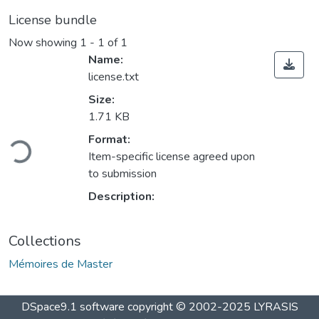
License bundle
Now showing
1 - 1 of 1
Name:
license.txt
Size:
1.71 KB
oading...
Format:
Item-specific license agreed upon
to submission
Description:
Collections
Mémoires de Master
DSpace9.1 software copyright © 2002-2025 LYRASIS