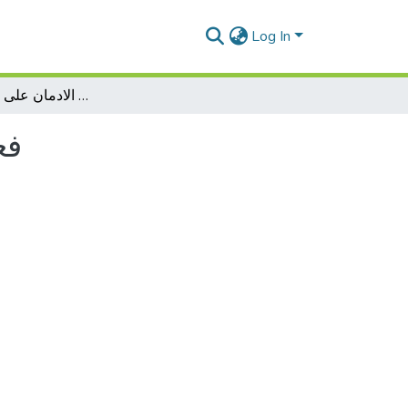
Log In
فعالية التنويم الايجابي في علاج الادمان على مخدر الحشيش
فع