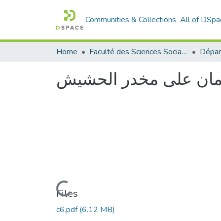
Communities & Collections
All of DSpa
Home
Faculté des Sciences Sociales
لادمان على مخدر الحشيش
Loading...
Files
c6.pdf
(6.12 MB)