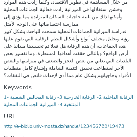
من خلال المساهمة في تطوير الاقتصاد، وكلما زادت هذه الموارد
وخشن استغلالها في الميزانية زادت فعالية الجماعات المحلية
وأمكنها ذلك من تلبية حاجيات السكان المتزايدة مما يؤدي إلى
ممارسة اختصاصاتها على الوجه الأمثل.
فدراسة الميزانية الجماعات المحلية سمحت للباحث بشكل كبير
رؤية وتحليل مختلف أنواع وأشكال النظم الرقابية التي تقوم عليها
هذه الجماعات، أن هذه الرقابة هل فعلا تم تجسيدها ميدانيا على
أرض الواقع؟ وبالتالي حققت أهدافها المسطرة، وما تفسير بعض
البلديات التي تعاني من بعض العجز والضعف في ميزانيتها والبعض
الآخر استطاعت تحقيق التنمية الشاملة وإشباع كامل متطلبات
الأفراد وحاجياتهم بشكل عام مما أدى لإحداث فائض في النفقات؟
Keywords
1- الرقابة الداخلية 2- الرقابة الخارجية 3- رقابة المجالس الشعبية
المنتخبة 4- الميزانية الجماعات المحلية
URI
http://e-biblio.univ-mosta.dz/handle/123456789/19473