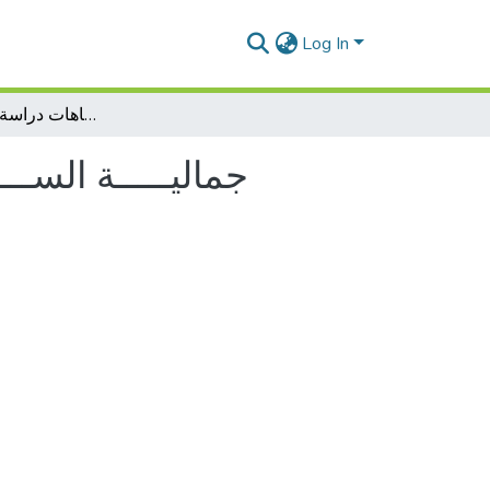
Log In
جماليـــــة الســـرد الإعجـــــازي بحث في اتجاهات دراسة القصص القرآني
جماليـــــة السـ