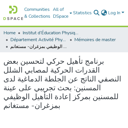
Communities
All of
Statistics
Log In
& Collections
DSpace
Home
Institut d’Éducation Physique et Sportive
Département Activité Physique Adaptée (APA)
Mémoires de master
برنامج تأهيل حركي لتحسين بعض القدرات الحركية لمصابي الشلل النصفي الناتج عن الجلطة الدماغية لدى المسنين: بحث تجريبي على عينة للمسنين بمركز إعادة التأهيل الوظيفي بمزغران- مستغانم
برنامج تأهيل حركي لتحسين بعض
القدرات الحركية لمصابي الشلل
النصفي الناتج عن الجلطة الدماغية لدى
المسنين: بحث تجريبي على عينة
للمسنين بمركز إعادة التأهيل الوظيفي
بمزغران- مستغانم