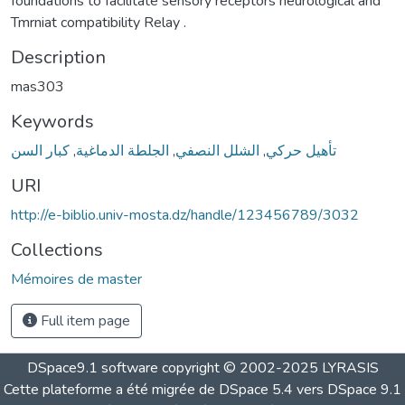
foundations to facilitate sensory receptors neurological and
Tmrniat compatibility Relay .
Description
mas303
Keywords
كبار السن
,
الجلطة الدماغية
,
الشلل النصفي
,
تأهيل حركي
URI
http://e-biblio.univ-mosta.dz/handle/123456789/3032
Collections
Mémoires de master
Full item page
DSpace9.1 software copyright © 2002-2025 LYRASIS
Cette plateforme a été migrée de DSpace 5.4 vers DSpace 9.1