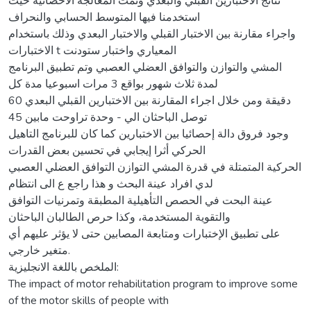
نتائج الاختبارين القبلي والبعدي وتمت المعالجة الاحصائية حيث
استخدمنا فيها المتوسط الحسابي والنحراف
واجراء مقارنة بين الاختبار القبلي والاختبار البعدي وذلك باستخدام
الاختبارات t المعياري واختبار ستودنت
المشي والتوازن والتوافق العضلي العصبي وتم تطبيق البرنامج
لمدة ثلاث شهور بواقع 3 مرات اسبوعيا مدة كل
60 دقيقة ومن خلال اجراء المقارنة بين الاختبارين القبلي البعدي
توصل الباحثان الي - وحدة تراوحت مابين 45
وجود فروق دالة إحصائيا بين الاختبارين كما كان للبرنامج التاهيل
الحركي أثرا إيجابي في تحسين بعض القدرات
الحركية المتمتلة في قدرة المشي التوازن التوافق العضلي العصبي
لدي افراد عينة البحث و هذا راجع ع الى انتظام
عينة البحت في الحصص التأهيلية المطبقة وتمرنيات التوافق
والتقوية المستخدمة، وكذا حرص الطالبان الباحثان
على تطبيق الإختبارات ومتابعة المصابين حتى لا يؤثر عليهم أي
متغير خارجي.
الملخص باللغة الانجليزية:
The impact of motor rehabilitation program to improve some
of the motor skills of people with