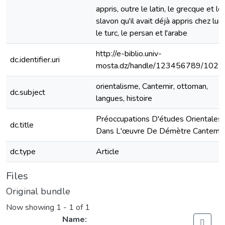
appris, outre le latin, le grecque et le
slavon qu'il avait déjà appris chez lui,
le turc, le persan et l'arabe
http://e-biblio.univ-
dc.identifier.uri
mosta.dz/handle/123456789/1027
orientalisme, Cantemir, ottoman,
dc.subject
langues, histoire
Préoccupations D'études Orientales
dc.title
Dans L'œuvre De Démètre Cantemir
dc.type
Article
Files
Original bundle
Now showing
1 - 1 of 1
Name: