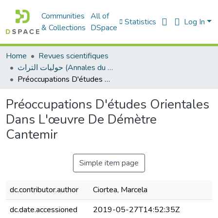
Communities
All of
Statistics
Log In
& Collections
DSpace
Home
Revues scientifiques
حوليات التراث (Annales du patrimoine)
Préoccupations D'études Orientales Dans L'œuvre De Démètre Cantemir
Préoccupations D'études Orientales
Dans L'œuvre De Démètre
Cantemir
Simple item page
dc.contributor.author
Ciortea, Marcela
dc.date.accessioned
2019-05-27T14:52:35Z