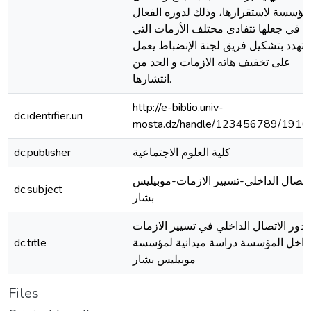
لمؤسسة لاستقرارها، وذلك لدوره الفعال
في جعلها تتفادى محتلف الأزمات التي
تهدد بتشكيل فريق لجنة الإنضباط يعمل
على تخفيف هاته الازمات و الحد من
انتشارها.
http://e-biblio.univ-
dc.identifier.uri
mosta.dz/handle/123456789/1910
كلية العلوم الاجتماعية
dc.publisher
لاتصال الداخلي-تسيير الازمات-موبيليس
dc.subject
بشار
دور الاتصال الداخلي في تسيير الازمات
داخل المؤسسة دراسة ميدانية لمؤسسة
dc.title
موبيليس بشار
Files