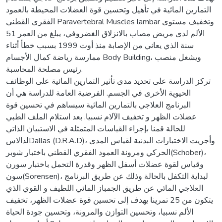
التمارين المائية في تأهيل وتحسين قوة العضلات المحيطة بالعمود
الفقري القطني Paravertebral Muscles lambar وتخفيف مستوى
الألم لدى مريض مصاب بالانزلاق الغضروفي، يبلغ من العمر 51
سنة الذي يعاني من الإصابة منذ أوت 1999 بسبب خطأ أثناء
ممارسة رياضة كمال الأجسام Body Building، ويشغل منصب
رئيس مصلحة المحاسبة.
تركز الدراسة على تحديد مدى تأثير التمارين المائية على الوظائف
الحيوية الأخرى في الجسم. الفرضية العامة للدراسة هي أن
البرنامج العلاجي بالتمارين المائية سيساهم في تحسين قوة
عضلات الظهر و تخفيف الآلام نسبيا. بعد استلام الملف الطبي
للحالة قمنا بإجراء القياسات المتمثلة في الاستبيان الذاتي
لدالاسDallas (D.R.A.D)، وأجريت الاختبارات البدنية لقياس المدى
الحركي ومرونة العمود الفقري القطني باختبار شوبر(Schober)،
وقياس لقوة عضلات أسفل الظهر وقدرة التحمل باختبار سورن
سون(Sorensen)، لبداية التكفل بالحالة وذلك عن طريق البرنامج
العلاجي المائي عن طريق الجمباز المائي اللطيف و القوي الذي
يتكون من 25 تمرينا يهدف إلى تحسين قوة عضلات الظهر، تخفيف
الألم نسبيا، وتحسين التوازن والمرونة، وتحسين جودة الحياة