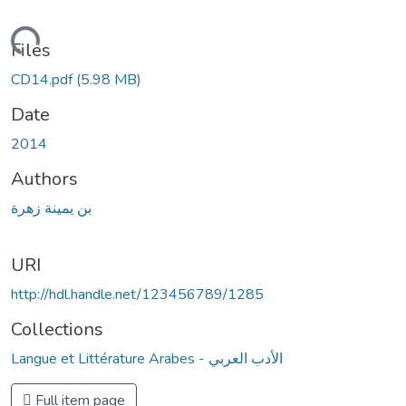
Loading...
Files
CD14.pdf
(5.98 MB)
Date
2014
Authors
بن يمينة زهرة
URI
http://hdl.handle.net/123456789/1285
Collections
Langue et Littérature Arabes - الأدب العربي
Full item page