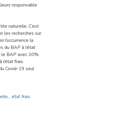
illeurs responsable
ite naturelle, C’est
ser les recherches sur
n l’occurrence la
tés du BAP à l’état
luer le BAP avec 20%
’état frais.
du Covid-19 seul
relle
,
, état frais.