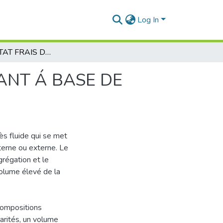
Log In
ÉTUDE Á L’ÉTAT FRAIS D’UN BETON AUTOPLAÇANT Á BASE DE PÉRLITE NATURELLE
ANT Á BASE DE
s fluide qui se met
nterne ou externe. Le
régation et le
volume élevé de la
compositions
arités, un volume