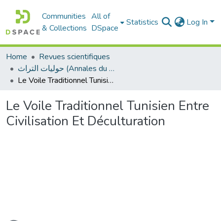
Communities
All of
Statistics
Log In
& Collections
DSpace
Home
Revues scientifiques
حوليات التراث (Annales du patrimoine)
Le Voile Traditionnel Tunisien Entre Civilisation Et Déculturation
Le Voile Traditionnel Tunisien Entre
Civilisation Et Déculturation
oading...