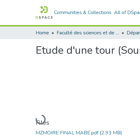
Communities & Collections
All of DSpa
Home
Faculté des sciences et de la technologie
Etude d'une tour (Sou
Loading...
Files
MZMOIRE FINAL MABE.pdf
(2.93 MB)