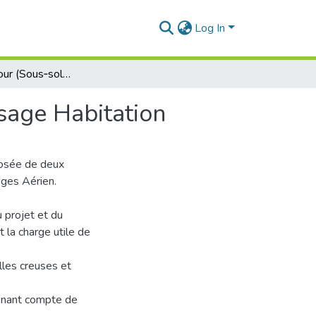
Log In
Etude d'une tour (Sous‐sol +R.D.C + 12 étages) à usage Habitation
usage Habitation
posée de deux
ages Aérien.
u projet et du
 la charge utile de
lles creuses et
tenant compte de