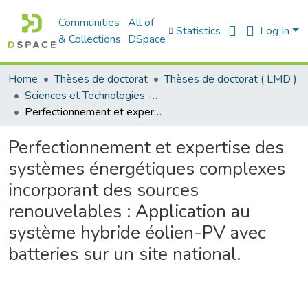
Communities
All of
Statistics
Log In
& Collections
DSpace
Home
Thèses de doctorat
Thèses de doctorat ( LMD )
Sciences et Technologies - العلوم و التكنولوجيا
Perfectionnement et expertise des systèmes énergétiques complexes incorporant des sources renouvelables : Application au système hybride éolien-PV avec batteries sur un site national.
Perfectionnement et expertise des
systèmes énergétiques complexes
incorporant des sources
renouvelables : Application au
système hybride éolien-PV avec
batteries sur un site national.