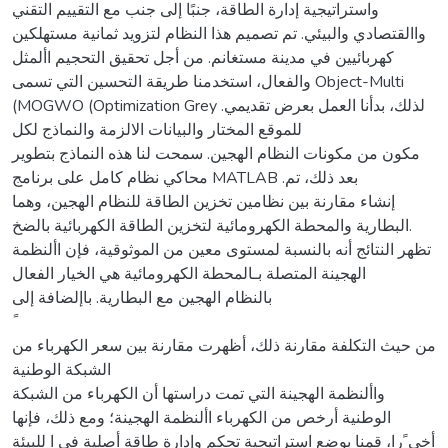
واستراتيجية إدارة الطاقة، جنبًا إلى جنب مع التقييم التقني
واالقتصادي والبيئي. تم تصميم هذا النظام لتزويد ثمانية مستهلكين
كهربائيين في مدينة مستغانم. من أجل تحقيق التحجيم األمثل
والفعال، استخدمنا طريقة التحسين التي تسمى Object-Multi
(MOGWO (Optimization Grey .لذلك، بدأنا العمل بعرض تقديمي
للموقع المختار والبيانات الالزمة والنماذج لكل
مكون من مكونات النظام الهجين. سمحت لنا هذه النماذج بتطوير
محاكي نظام كامل على برنامج MATLAB .بعد ذلك، تم
إنشاء مقارنة بين نظامين تخزين الطاقة للنظام الهجين، وهما
البطارية والمحطة الكهرومائية لتخزين الطاقة الكهربائية بالضخ.
تظهر النتائج أنه بالنسبة لمستوى معين من الموثوقية، فإن األنظمة
الهجينة المتصلة بـالمحطة الكهرومائية هي الخيار الفعال
بالنظام الهجين مع البطارية. باإلضافة إلى
من حيث التكلفة مقارنة ذلك، أظهرت مقارنة بين سعر الكهرباء من
الشبكة الوطنية
واألنظمة الهجينة التي تمت دراستها أن الكهرباء من الشبكة
الوطنية أرخص من الكهرباء األنظمة الهجينة؛ ومع ذلك، فإنها
أخي ًرا، قمنا بوضع استراتيجية تحكم وإدارة طاقة أصلية في ا للبيئة