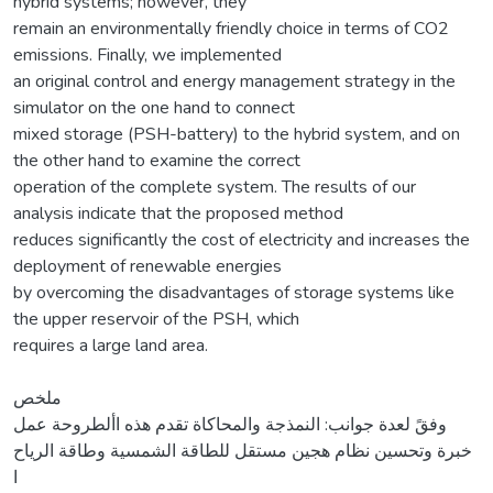
hybrid systems; however, they
remain an environmentally friendly choice in terms of CO2
emissions. Finally, we implemented
an original control and energy management strategy in the
simulator on the one hand to connect
mixed storage (PSH-battery) to the hybrid system, and on
the other hand to examine the correct
operation of the complete system. The results of our
analysis indicate that the proposed method
reduces significantly the cost of electricity and increases the
deployment of renewable energies
by overcoming the disadvantages of storage systems like
the upper reservoir of the PSH, which
requires a large land area.
ملخص
وفقً لعدة جوانب: النمذجة والمحاكاة تقدم هذه األطروحة عمل
خبرة وتحسين نظام هجين مستقل للطاقة الشمسية وطاقة الرياح
ا