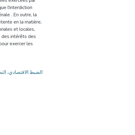
tives exercées par
ue l'interdiction
nale . En outre, la
tente en la matière,
oriales et locales,
e des intérêts des
pour exercer les
الضبط الاقتصادي، النظ،