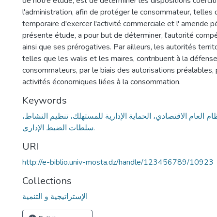
de notre étude, est de déterminer les dispositions coerci
l'administration, afin de protéger le consommateur, telles q
temporaire d'exercer l'activité commerciale et l' amende pé
présente étude, a pour but de déterminer, l'autorité compé
ainsi que ses prérogatives. Par ailleurs, les autorités territ
telles que les walis et les maires, contribuent à la défens
consommateurs, par le biais des autorisations préalables, 
activités économiques liées à la consommation.
Keywords
ام العام الاقتصادي، الحماية الإدارية للمستهلك، تنظيم النشاط
سلطات الضبط الإداري.
URI
http://e-biblio.univ-mosta.dz/handle/123456789/10923
Collections
الإستراتيجية و التنمية