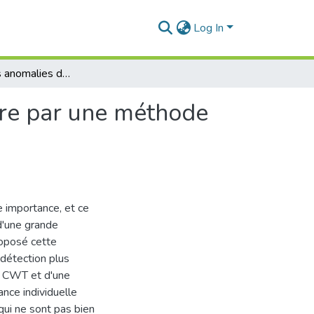
Log In
Détection des anomalies dans un processus aléatoire par une méthode hybride IBIP-CWT
ire par une méthode
 importance, et ce
d'une grande
proposé cette
détection plus
e CWT et d'une
ance individuelle
 qui ne sont pas bien