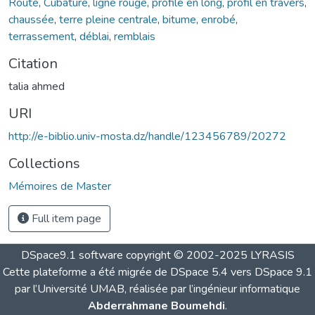
Route
,
Cubature
,
ligne rouge
,
profile en long
,
profil en travers
,
chaussée
,
terre pleine centrale
,
bitume
,
enrobé
,
terrassement
,
déblai
,
remblais
Citation
talia ahmed
URI
http://e-biblio.univ-mosta.dz/handle/123456789/20272
Collections
Mémoires de Master
Full item page
DSpace9.1 software copyright © 2002-2025 LYRASIS
Cette plateforme a été migrée de DSpace 5.4 vers DSpace 9.1
par l’Université UMAB, réalisée par l’ingénieur informatique
Abderrahmane Boumehdi
.