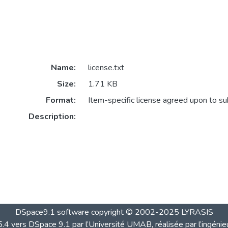
Name:
license.txt
Size:
1.71 KB
Format:
Item-specific license agreed upon to s
Description:
DSpace9.1 software copyright © 2002-2025 LYRASIS
4 vers DSpace 9.1 par l’Université UMAB, réalisée par l’ingénie