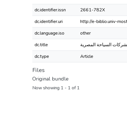
dc.identifier.issn
2661-782X
dc.identifier.uri
http://e-biblio.univ-
dc.language.iso
other
dc.title
ي لشركات السياحة المصرية
dc.type
Article
Files
Original bundle
Now showing
1 - 1 of 1