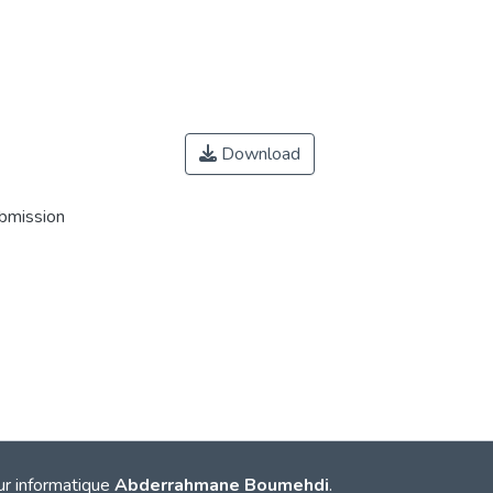
Download
ubmission
ur informatique
Abderrahmane Boumehdi
.