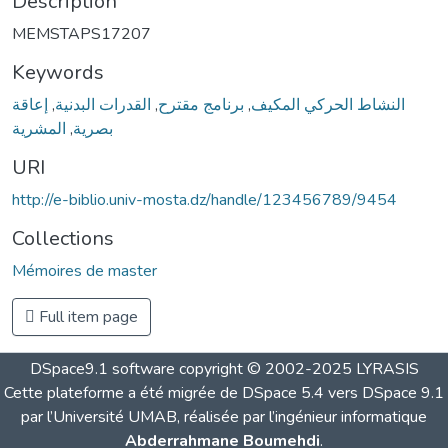
Description
MEMSTAPS17207
Keywords
إعاقة
,
القدرات البدنية
,
برنامج مقترح
,
النشاط الحركي المكيف
المشرية
,
بصرية
URI
http://e-biblio.univ-mosta.dz/handle/123456789/9454
Collections
Mémoires de master
Full item page
DSpace9.1 software copyright © 2002-2025 LYRASIS
Cette plateforme a été migrée de DSpace 5.4 vers DSpace 9.1
par l’Université UMAB, réalisée par l’ingénieur informatique
Abderrahmane Boumehdi
.