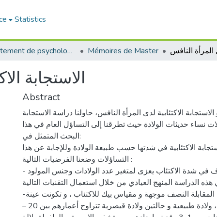
ce
Statistics
Département de psychologie
Mémoires de Master
الاستجابة الاك
Abstract
استجابة الاكتئابية لدى المرأة النافس، حاولنا دراسة الاستجابة
الات نساء حديثات الولادة حيث تطرقنا إلى التساؤل العام في هذا
البحث المتمثل في:
تجابة الاكتئابية في شدتها حسب طبيعة الولادة وللإجابة عن هذا
التساؤلات وضعنا الفرضيات التالية :
- يوجد اختلاف في شدة الاكتئاب يعزى لمتغير عدد الولادات وجنس المولود
 هذه الدراسة المنهج العيادي من خلال استعمال التقنيات التالية
-الملاحظة العيادية، المقابلة النصف موجهة و مقياس بيك للاكتئاب ، و تكونت عينة
الدراسة من حالتين ، ولادة طبيعية و حالتين ولادة قيصرية تتراوح أعمارهم بين 20 –