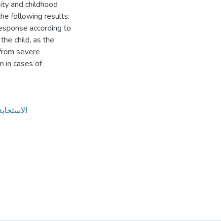
ity and childhood
e following results:
response according to
the child, as the
 from severe
n in cases of
الاستجاب