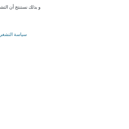
و بذلك نستنتج أن الت
/ سياسة التشغي 2/ البطالة 3/ التشغيل4/ الاجتماعية 5/ السياسات 6/