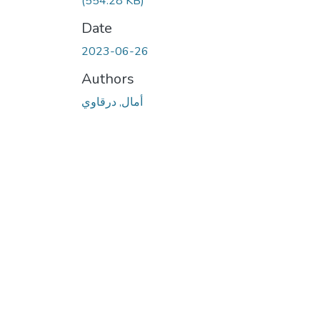
(554.28 KB)
Date
2023-06-26
Authors
أمال, درقاوي