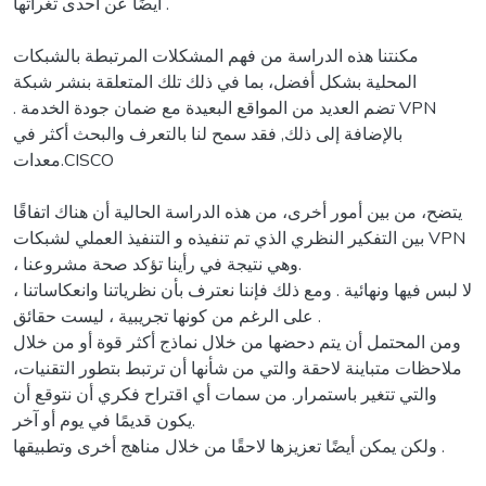
أيضًا عن أحدى ثغراتها .
مكنتنا هذه الدراسة من فهم المشكلات المرتبطة بالشبكات
المحلية بشكل أفضل، بما في ذلك تلك المتعلقة بنشر شبكة
. تضم العديد من المواقع البعيدة مع ضمان جودة الخدمة VPN
بالإضافة إلى ذلك, فقد سمح لنا بالتعرف والبحث أكثر في
معدات.CISCO
يتضح، من بين أمور أخرى، من هذه الدراسة الحالية أن هناك اتفاقًا
بين التفكير النظري الذي تم تنفيذه و التنفيذ العملي لشبكات VPN
، وهي نتيجة في رأينا تؤكد صحة مشروعنا.
لا لبس فيها ونهائية . ومع ذلك فإننا نعترف بأن نظرياتنا وانعكاساتنا ،
على الرغم من كونها تجريبية ، ليست حقائق .
ومن المحتمل أن يتم دحضها من خلال نماذج أكثر قوة أو من خلال
ملاحظات متباينة لاحقة والتي من شأنها أن ترتبط بتطور التقنيات،
والتي تتغير باستمرار. من سمات أي اقتراح فكري أن نتوقع أن
يكون قديمًا في يوم أو آخر.
ولكن يمكن أيضًا تعزيزها لاحقًا من خلال مناهج أخرى وتطبيقها .