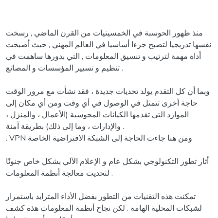
منذ ظهور الحوسبة في الخمسينيات من القرن الماضي , رسخت
نفسها تدريجيا لتصبح جزءا أساسيا في العالم المهني , حيث أصبحت
أداة مهمة لترتيب و تنسيق المعلومات , التي بدورها ساهمت في
تنظيم و تسيير المؤسسات و المصانع .
وبما أن كل التقدم يولد تحديات جديدة ، فقد نشأت مع مرور الوقت
حاجة أخرى تتمثل في الوصول في أي وقت ومن أي مكان إلى
الموارد التي تقدمها الكيانات المحوسبة (الأعمال ، والمنزل ،
والإدارات ، وما إلى ذلك) بطريقة آمنة .
. VPN ومن هنا جاءت الحاجة إلى الشبكة الافتراضية الخاصة
أثار تطور التكنولوجي بشكل عام و الإعلام الآلي بشكل خاص جنونًا
لتحديث معالجة أنظمة المعلومات .
تمكنت هذه التقنيات من التطور بفضل الأداء المتزايد باستمرار
لشبكات المحلية الهامة . لكن نجاح أنظمة المعلومات هذه كشف