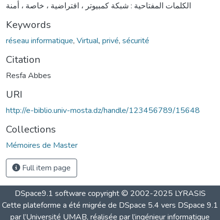
الكلمات المفتاحية : شبكة كمبيوتر ، افتراضية ، خاصة ، أمنة
Keywords
réseau informatique
,
Virtual
,
privé
,
sécurité
Citation
Resfa Abbes
URI
http://e-biblio.univ-mosta.dz/handle/123456789/15648
Collections
Mémoires de Master
Full item page
DSpace9.1 software copyright © 2002-2025 LYRASIS
Cette plateforme a été migrée de DSpace 5.4 vers DSpace 9.1
par l’Université UMAB, réalisée par l’ingénieur informatique