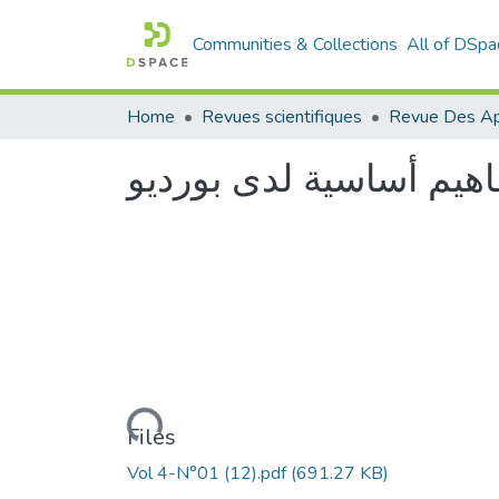
Communities & Collections
All of DSpa
Home
Revues scientifiques
هيم أساسية لدى بورديو
Loading...
Files
Vol 4-N°01 (12).pdf
(691.27 KB)