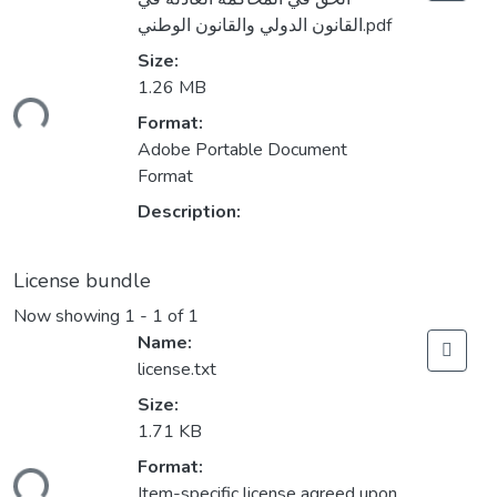
القانون الدولي والقانون الوطني.pdf
Size:
1.26 MB
ding...
Format:
Adobe Portable Document
Format
Description:
License bundle
Now showing
1 - 1 of 1
Name:
license.txt
Size:
1.71 KB
Format:
ding...
Item-specific license agreed upon