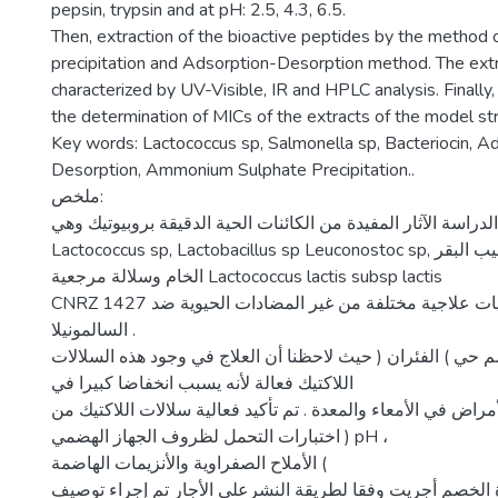
pepsin, trypsin and at pH: 2.5, 4.3, 6.5.
Then, extraction of the bioactive peptides by the method
precipitation and Adsorption-Desorption method. The ext
characterized by UV-Visible, IR and HPLC analysis. Finally
the determination of MICs of the extracts of the model str
Key words: Lactococcus sp, Salmonella sp, Bacteriocin, A
Desorption, Ammonium Sulphate Precipitation..
ملخص:
دراسة الآثار المفيدة من الكائنات الحية الدقيقة بروبيوتيك وهي
Lactococcus sp, Lactobacillus sp Leuconostoc sp, سلالات معزولة من حليب البقر
الخام وسلالة مرجعية Lactococcus lactis subsp lactis
CNRZ 1427 واقتراح إمكانيات علاجية مختلفة من غير المضادات الحيوية ضد
السالمونيلا .
م حي ) الفئران ( حيث لاحظنا أن العلاج في وجود هذه السلالات
اللاكتيك فعالة لأنه يسبب انخفاضا كبيرا في
مراض في الأمعاء والمعدة . تم تأكيد فعالية سلالات اللاكتيك من
اختبارات التحمل لظروف الجهاز الهضمي ) pH ،
الأملاح الصفراوية والأنزيمات الهاضمة (
 الخصم أجريت وفقا لطريقة النشرعلى الأجار تم إجراء توصيف