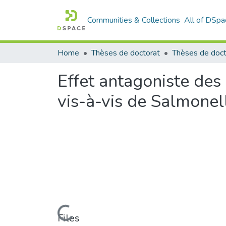
Communities & Collections
All of DSpa
Home
Thèses de doctorat
Thèses de doct
Effet antagoniste des 
vis-à-vis de Salmonel
Loading...
Files