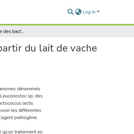
Log In
Effet antagoniste des bactéries lactiques isolées à partir du lait de vache vis-à-vis de Salmonella sp
artir du lait de vache
organismes dénommés
t Leuconostoc sp, des
actococcus lactis
oser les différentes
 l’agent pathogène
é qu’un traitement en