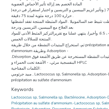
المادة الخصم بعد إزالة تأثير الأحماض العضوية
)في درجة الحموضة 7 ( وتأثير انزيم البيبسين و التربسين و اختبار استقرار في درجة
حرارة 100 درجة مئوية لمدة 75 دقيقة .
تثبيط ضد السالمونيلا . المواد المثبطة المنتجة تفقد أنشطتها
بعد العلاج مع البيبسين، التربسين ودرجة
الحموضة: 2.5 ، 4.3 ، 6.5. وأخيرا، ينتهي عملنا مع تقريرالتركيز المثبط الأدنى للمواد
المنتجة للسلالات الخمس .
ثم، استخراج الببتيدات النشطة من خلال طريقة précipitation au sulfate
d'ammonium وطريقة Adsorption -
.Désorption ثم تحليل الببتيدات النشطة المستخرجة عن طريق الأشعة فوق
البنفسجية مرئي، - الأشعة تحت الحمراء و HPLC
الكلمات المفتاحية :
مبيد جرثومي , Lactococcus sp, Salmonella sp, Adsorption-Désorption,. طريقة
précipitation au sulfate d'ammonium
Keywords
Lactococcus sp, Salmonella sp, Bactériocine, Adsorption-
Précipitation au sulfate d’ammonium.-Lactococcus sp, Sal