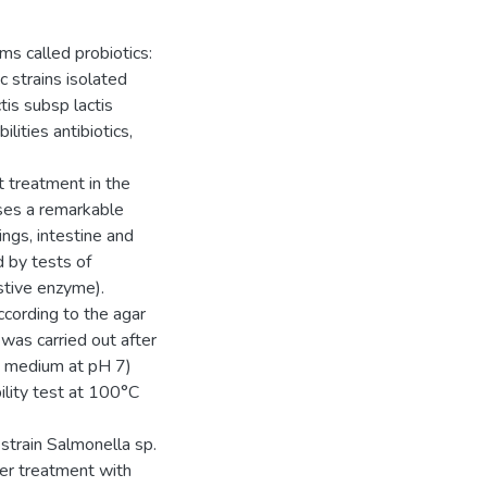
ms called probiotics:
c strains isolated
tis subsp lactis
ities antibiotics,
 treatment in the
uses a remarkable
ngs, intestine and
d by tests of
estive enzyme).
ccording to the agar
 was carried out after
he medium at pH 7)
ility test at 100°C
 strain Salmonella sp.
ter treatment with