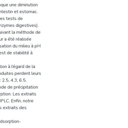
voque une diminution
ntestin et estomac.
des tests de
 enzymes digestives).
suivant la méthode de
ur a été réalisée
isation du milieu à pH
est de stabilité à
ion à l’égard de la
oduites perdent leurs
 2.5, 4.3, 6.5.
ode de précipitation
tion. Les extraits
HPLC. Enfin, notre
s extraits des
Adsorption-