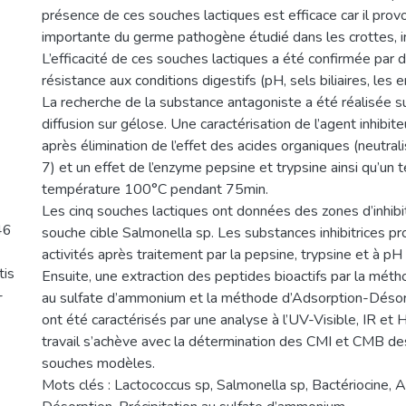
présence de ces souches lactiques est efficace car il pro
importante du germe pathogène étudié dans les crottes, i
L’efficacité de ces souches lactiques a été confirmée par 
résistance aux conditions digestifs (pH, sels biliaires, les
La recherche de la substance antagoniste a été réalisée 
diffusion sur gélose. Une caractérisation de l’agent inhibite
après élimination de l’effet des acides organiques (neutral
7) et un effet de l’enzyme pepsine et trypsine ainsi qu’un t
température 100°C pendant 75min.
Les cinq souches lactiques ont données des zones d’inhibit
46
souche cible Salmonella sp. Les substances inhibitrices pr
activités après traitement par la pepsine, trypsine et à pH :
tis
Ensuite, une extraction des peptides bioactifs par la méth
-
au sulfate d’ammonium et la méthode d’Adsorption-Désorp
ont été caractérisés par une analyse à l’UV-Visible, IR et 
travail s’achève avec la détermination des CMI et CMB de
souches modèles.
Mots clés : Lactococcus sp, Salmonella sp, Bactériocine, 