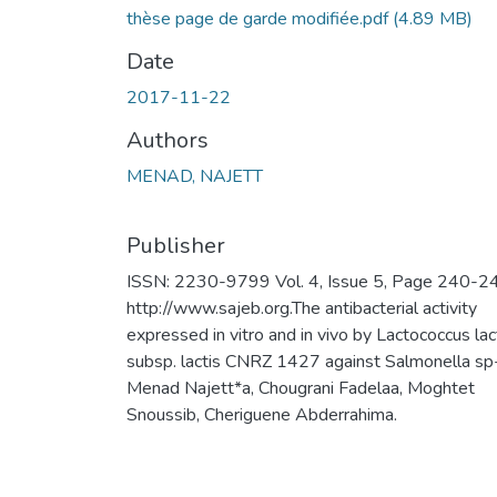
thèse page de garde modifiée.pdf
(4.89 MB)
Date
2017-11-22
Authors
MENAD, NAJETT
Publisher
ISSN: 2230-9799 Vol. 4, Issue 5, Page 240-2
http://www.sajeb.org.The antibacterial activity
expressed in vitro and in vivo by Lactococcus lac
subsp. lactis CNRZ 1427 against Salmonella sp
Menad Najett*a, Chougrani Fadelaa, Moghtet
Snoussib, Cheriguene Abderrahima.