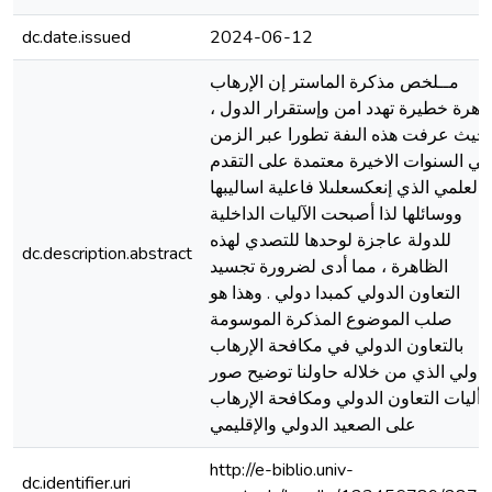
dc.date.issued
2024-06-12
مــلخص مذكرة الماستر إن الإرهاب
ظاهرة خطيرة تهدد امن وإستقرار الدول 
حيث عرفت هذه الىفة تطورا عبر الزمن
في السنوات الاخيرة معتمدة على التقدم
العلمي الذي إنعكسعلىلا فاعلية اساليبها
ووسائلها لذا أصبحت الآليات الداخلية
للدولة عاجزة لوحدها للتصدي لهذه
dc.description.abstract
الظاهرة ، مما أدى لضرورة تجسيد
التعاون الدولي كمبدا دولي . وهذا هو
صلب الموضوع المذكرة الموسومة
بالتعاون الدولي في مكافحة الإرهاب
لدولي الذي من خلاله حاولنا توضيح صور
وأليات التعاون الدولي ومكافحة الإرهاب
على الصعيد الدولي والإقليمي
http://e-biblio.univ-
dc.identifier.uri