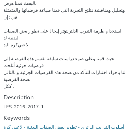
بالبحث ﻗﻤﻨﺎ ﻌرض
وﺘﺤﻠﻴﻞ وﻤﻨﺎﻗﺸﺔ ﻨﺘﺎﺌﺞ التجربة اﻟﺘﻲ ﻗﻤﻨﺎ صياغة فرضياتها واﻟﻤﺘﻤﺜﻠﺔ
ﻓﻲ : إن
اﺴﺘﺨدام طرﻘﺔ اﻟﺘدرب اﻟداﺌر ﺘؤﺜر إﻴﺠﺎ ﺎ ﻋﻠﻰ ﺘطو ر ﻌض اﻟﺼﻔﺎت
البدنية ﻟد
ﻻﻋﺒﻲكرة اﻟﻴد.
ﺤﻴث ﻗﻤﻨﺎ وﻋﻠﻰ ﻀوء دراسات سابقة تقسم ﻫذﻩ اﻟﻔرﻀ ﺔ إﻟﻰ
فرضيات جزئية أﺘﺎﺤت
ﻟﻨﺎ باجراء اختبارات ﻟﻠﺘﺄﻛد ﻤن ﺼﺤﺔ ﻫذﻩ الفرضيات الجزئية و بالتالي
ﺼﺤﺔ الفرضية
ككل .
Description
LES-2016-2017-1
Keywords
أسلوب التدريب الدائري - تطوير بعض الصفات البدنية - لاعبي كرة