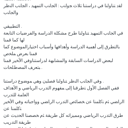
ﻟﻘد ﺘﻨﺎوﻟﻨﺎ ﻓﻲ دراستنا ﺜﻼث ﺠواﻨب : اﻟﺠﺎﻨب اﻟﺘﻤﻬﻴد ، اﻟﺠﺎﻨب اﻟﻨظر
واﻟﺠﺎﻨب
التطبيقي .
ﻓﻲ اﻟﺠﺎﻨب اﻟﺘﻤﻬﻴد ﺘﻨﺎوﻟﻨﺎ طرح مشكلة الدراسة والفرضيات التابعة
ﻟﻬﺎ كما ﻗﻤﻨﺎ
بالتطرق إﻟﻰ أهمية الدراسة وأﻫداﻓﻬﺎ وأسباب اختياراﻟﻤوﻀوع كما
ﻗﻤﻨﺎ بعرض ﻤﻠﺨص
لبعض الدراسات السابقة واﻟﻤﺸﺎﺒﻬﺔ لدراستناوﻓﻲ اﻷﺨﻴر ﻗﻤﻨﺎ
ﺒﺘﻌرﻒ اﻟﻤﺼطﻠﺤﺎت .
وﻓﻲ اﻟﺠﺎﻨب اﻟﻨظر ﺘﻨﺎوﻟﻨﺎ ﻓﺼﻠﻴن وﻫﻲ ﻤوﻀوع دراستنا .
ﻓﻔﻲ اﻟﻔﺼﻞ اﻷوﻝ ﺘطرﻗﻨﺎ إﻟﻰ ﻤﻔﻬوم اﻟﺘدرب الرياضي و اﻷﻫداف
اﻟﻌﺎﻤﺔ ﻟﻠﺘدرب
اﻟرﺎﻀﻲ ﺜم ﺘﻛﻠﻤﻨﺎ ﻋن ﺨﺼﺎﺌص اﻟﺘدرب اﻟرﺎﻀﻲ وواجباته وﻓﻲ اﻷﺨﻴر
ﺘﻛﻠﻤﻨﺎ ﻋن
طرق اﻟﺘدرب الرياضي ومميزاته كل طريقة ﺜم ﺨﺼﺼﻨﺎ اﻟﺤدﻴث ﻋن
طريقة اﻟﺘدريب