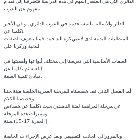
الدائري اﻟﺘﻲ ﻫﻲ اﻟﻌﻨﺼر اﻟﻤﻬم ﻓﻲ ﻫذﻩ الدراسة ﻓﺘطرﻗﻨﺎ إﻟﻰ ﺘﻘد م
ﻤﻔﻬوم ﻋن اﻟﺘدرب
اﻟداﺌر واﻷﺴﺎﻟﻴب اﻟﻤﺴﺘﺨدﻤﺔ ﻓﻲ اﻟﺘدرب اﻟداﺌري , و ﻓﻲ اﻷﺨﻴر
ﺘﻛﻠﻤﻨﺎ ﻋن
المتطلبات البدنية لدى ﻻﻋﺒﻲكرة اﻟﻴد ﺤﻴث ﻗﻤﻨﺎ ﺒﺘﻌرﻒ اﻟﺼﻔﺎت
البدنية وركزنا ﻋﻠﻰ
اﻟﺼﻔﺎت الأساسية اﻟﺘﻲ ﺘﻌرﻀﻨﺎ إﻟﻰ ﻤﺨﺘﻠﻒ أﻨواﻋﻬﺎ وأﻫﻤﻴﺘﻬﺎ ﻓﻲ
اللعبة ﺜم ﺘﻛﻠﻤﻨﺎ ﻋن
مبادئ تنمية الصفة.
أﻤﺎ اﻟﻔﺼﻞ اﻟﺜﺎﻨﻲ ﻓﻘد ﺨﺼﺼﻨﺎﻩ ﻟﻠﻤرﺤﻠﺔ العمريةاﻟﺨﺎﺼﺔ ﻌﻴﻨﺔ ﺤﺜﻨﺎ
وﺨﺼﺼﻨﺎ اﻟﻛﻼم
ﻋن ﻤرﺤﻠﺔ المراهقة ﻟﻔﺌﺔ اﻟﻨﺎﺸﺌﻴن ﺤﻴث ﺘﻛﻠﻤﻨﺎ ﻋن ﺨﺼﺎﺌص
ومميزات ﻫذﻩ اﻟﻤرﺤﻠﺔ
اﻟﻌﻤرﺔ 17-15) ﺴﻨﺔ ) .
وبالمرورإﻟﻰ اﻟﺠﺎﻨب التطبيقي وبعد ﻋرض الإجراءات اﻟﺨﺎﺼﺔ