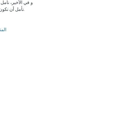
و في الأخير، نأمل
نأمل أن نكون قد قدمنا جهدا متواضعا يستفيد منه من له حاجة في هذا الشأن.
المت