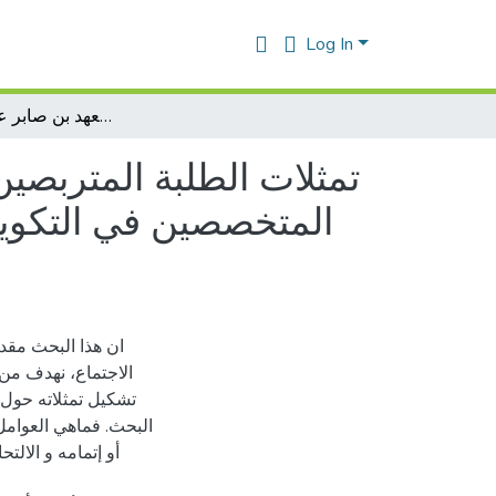
Log In
تمثلات الطلبة المتربصين حول التكوين المهني : دراسة ميدانية بالمعهدين الوطنيين المتخصصين في التكوين المهني-معهد بن زهرة عبد القادر ومعهد بن صابر عفيف بمستغانم
تمثلات الطلبة المتربصين
المتخصصين في التكوين
ان هذا البحث مقد
الاجتماع، نهدف من 
تشكيل تمثلاته حول ا
البحث. فماهي العوامل
أو إتمامه و الال