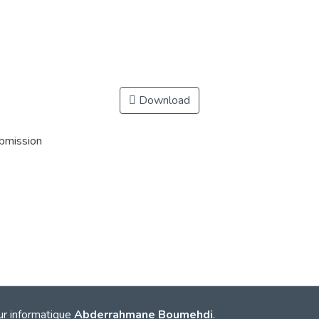
Download
ubmission
ur informatique
Abderrahmane Boumehdi
.