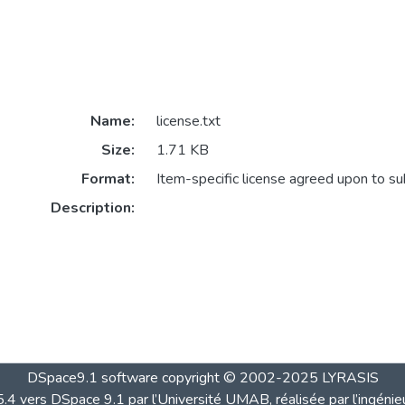
Name:
license.txt
Size:
1.71 KB
Format:
Item-specific license agreed upon to s
Description:
DSpace9.1 software copyright © 2002-2025 LYRASIS
4 vers DSpace 9.1 par l’Université UMAB, réalisée par l’ingénie