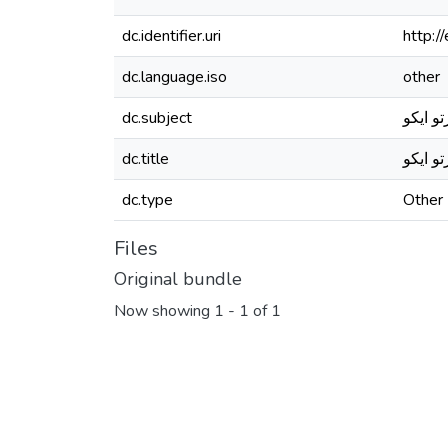
dc.identifier.uri
http:
dc.language.iso
other
dc.subject
dc.title
dc.type
Other
Files
Original bundle
Now showing
1 - 1 of 1