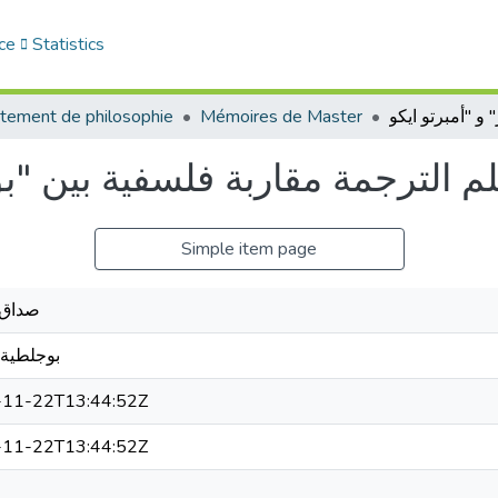
ce
Statistics
tement de philosophie
Mémoires de Master
Simple item page
صداق,
بوجلطية,
11-22T13:44:52Z
11-22T13:44:52Z