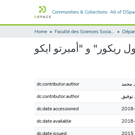
Communities & Collections
All of DSpa
Home
Faculté des Sciences Sociales
Dépar
dc.contributor.author
 محمد
dc.contributor.author
 توفيق
dc.date.accessioned
2018-
dc.date.available
2018-
dc.date.issued
2015