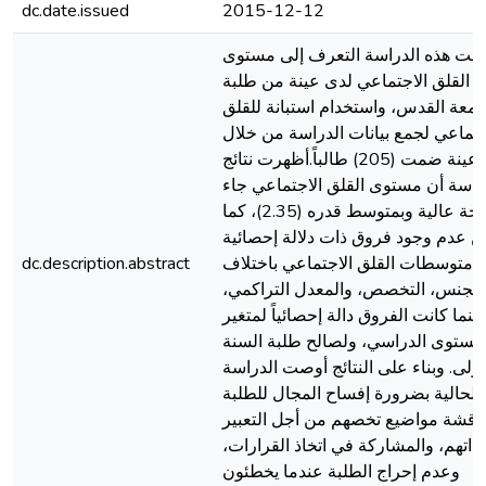
dc.date.issued
2015-12-12
فت هذه الدراسة التعرف إلى مستوى
القلق الاجتماعي لدى عينة من طلبة
امعة القدس، واستخدام استبانة للقلق
جتماعي لجمع بيانات الدراسة من خلال
عينة ضمت (205) طالباً.أظهرت نتائج
راسة أن مستوى القلق الاجتماعي جاء
بدرجة عالية وبمتوسط قدره (2.35)، كما
ين عدم وجود فروق ذات دلالة إحصائية
 متوسطات القلق الاجتماعي باختلاف
dc.description.abstract
الجنس، التخصص، والمعدل التراكمي،
بينما كانت الفروق دالة إحصائياً لمتغير
لمستوى الدراسي، ولصالح طلبة السنة
أولى. وبناء على النتائج أوصت الدراسة
الحالية بضرورة إفساح المجال للطلبة
اقشة مواضيع تخصهم من أجل التعبير
ذاتهم، والمشاركة في اتخاذ القرارات،
وعدم إحراج الطلبة عندما يخطئون