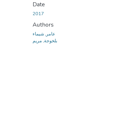
Date
2017
Authors
عامر, شيماء
بلخوجة, مريم