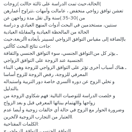
الحالة،حيث تمت الدراسة على ثالثة حاالت )زوجات(
تعشن توافق زواجي منخفض ، عامالت وأمهات ،تتراوح أعمارهن
من )30-35 )سنة وال تقل مدة زواجهن عن
سنتين، مستخدمين في البحث أدوات المنهج العيادي و دراسة
الحالة من المالحظة العيادية والمقابلة العيادية
باإلضافة إلى مقياس التوافق الزواجي لسبينر بأبعاده األربعة،حيث
جاءت نتائج البحث كاآلتي:
ـ يؤثر كل من:التوافق الجنسي، سوء التوافق الجنسي والثقافة
الجنسية عند الزوجة على التوافق الزواجي.
ـ هناك أسباب أخرى تؤثر على التوافق الزواجي للزوجة وهي: البناء
المعرفي للزوجة، رفض الزوجة للزوج أساسا
و تخلي الزوج عن دوره األسري خاصة دور التربية واستبداله
بالتدليل.
و خلصت الدراسة للتوصيات التالية: فهم شكاوي الزوجة من
زواجها واالهتمام ببنائها المعرفي قبل و بعد الزواج
وضرورة الحوار مع الزوج في حالة أي خالفات زوجية و أيضا عدم
االعتبار من التجارب الزوجية لآلخرين.
الكلمات المفتاحية:
التوافق الجنسي، التوافق الزواجي.‌ج‌