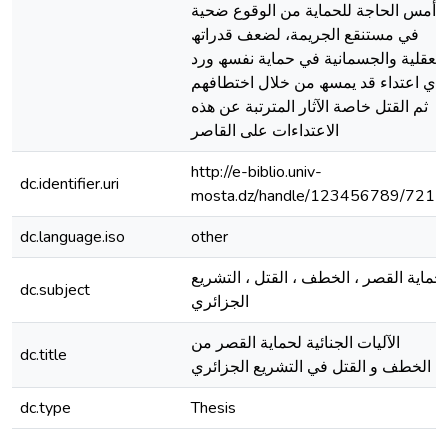
أمس الحاجة للحمایة من الوقوع ضحیة
في مستنقع الجریمة، لضعف قدراتھ
العقلیة والجسمانیة في حمایة نفسھ ورد
أي اعتداء قد یمسھ من خلال اختطافھم
ثم القتل خاصة الآثار المترتبة عن ھذه
الاعتداءات على القاصر
http://e-biblio.univ-
dc.identifier.uri
mosta.dz/handle/123456789/7211
dc.language.iso
other
حماية القصر ، الخطف ، القتل ، التشريع
dc.subject
الجزائري
الآليات الجنائية لحماية القصر من
dc.title
الخطف و القتل في التشريع الجزائري
dc.type
Thesis