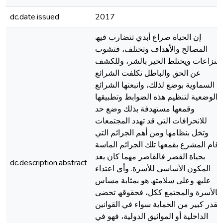
dc.date.issued
2017
إن الحیاة صراع أبدي تتضارب فیھ
المصالح والأھداف وتختلف، فتشوب
النزاعات ویختلط الخیر بالشر، وللكشف
عن الحق والباطل تكلفت الشرائع
السماویة بوضع لذلك، واتبعتھا الشرائع
الوضعیة لتنظیم ھذه الضوابط وتطبیقھا
وقمعھا مستھدفة بذلك وضع حد
للانحرافات التي قد تھدد المجتمعات
وتخل بنظامھا ومن أھم الجرائم التي
قام المشرع بقمعھا تلك الجرائم الماسة
بحیاة القصر فالقاصر مھما كان یعد
dc.description.abstract
المكون الأساسي للأسرة. وأي اعتداء
علیھ وعلى سلامتھ ھو بمثابة مساس
بالأسرة والمجتمع ككل، فحقوقھ تحضى
بقدر كبیر من الحمایة سواء في القوانین
الداخلیة أو المواثیق الدولیة، فھو في