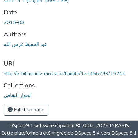
Vol 4 N°2 (33).pdf
(369.2 KB)
Date
2015-09
Authors
عبد الحفيظ غرس الله
URI
http://e-biblio.univ-mosta.dz/handle/123456789/15244
Collections
الحوار الثقافي
Full item page
DSpace9.1 software copyright © 2002-2025 LYRASIS
Cette plateforme a été migrée de DSpace 5.4 vers DSpace 9.1