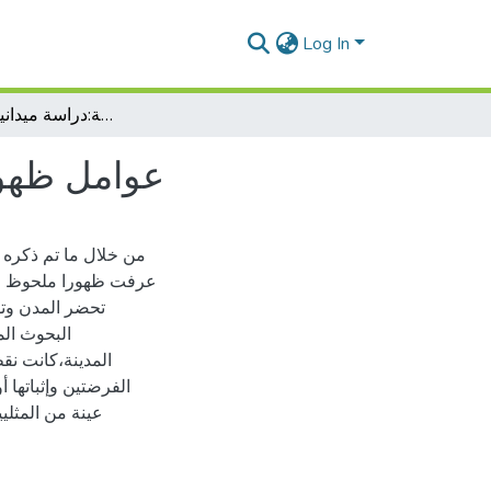
Log In
عوامل ظهور المثلية الجنسية في المدينة:دراسة ميدانية بمدينة وهران
عوامل ظهور 
من خلال ما تم ذكره 
عرفت ظهورا ملحوظ في 
تحضر المدن وتو
البحوث الم
المدينة،كانت ن
الفرضتين وإثباتها 
عينة من المثلي