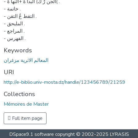
- الجن رٌ كٌ) البدا ةٌ +النها ةٌ( .
- خاتمة .
- التقط عٌ التقن .
- الملبحق .
- المراجع .
- الفهرس .
Keywords
المعالم الاثرية مزغران
URI
http://e-biblio.univ-mosta.dz/handle/123456789/21259
Collections
Mémoires de Master
Full item page
DSpace9.1 software copyright © 2002-2025 LYRASIS