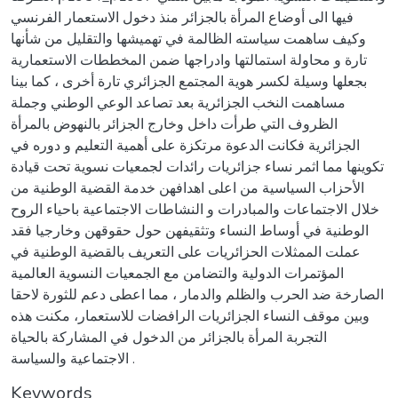
فيها الى أوضاع المرأة بالجزائر منذ دخول الاستعمار الفرنسي
وكيف ساهمت سياسته الظالمة في تهميشها والتقليل من شأنها
تارة و محاولة استمالتها وادراجها ضمن المخططات الاستعمارية
بجعلها وسيلة لكسر هوية المجتمع الجزائري تارة أخرى ، كما بينا
مساهمت النخب الجزائرية بعد تصاعد الوعي الوطني وجملة
الظروف التي طرأت داخل وخارج الجزائر بالنهوض بالمرأة
الجزائرية فكانت الدعوة مرتكزة على أهمية التعليم و دوره في
تكوينها مما اثمر نساء جزائريات رائدات لجمعيات نسوية تحت قيادة
الأحزاب السياسية من اعلى اهدافهن خدمة القضية الوطنية من
خلال الاجتماعات والمبادرات و النشاطات الاجتماعية باحياء الروح
الوطنية في أوساط النساء وتثقيفهن حول حقوقهن وخارجيا فقد
عملت الممثلات الحزائريات على التعريف بالقضية الوطنية في
المؤتمرات الدولية والتضامن مع الجمعيات النسوية العالمية
الصارخة ضد الحرب والظلم والدمار ، مما اعطى دعم للثورة لاحقا
وبين موقف النساء الجزائريات الرافضات للاستعمار، مكنت هذه
التجربة المرأة بالجزائر من الدخول في المشاركة بالحياة
الاجتماعية والسياسة .
Keywords